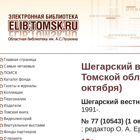
Главная страница
Шегарский в
Самые читаемые
ПОИСК
Томской обла
Каталог фонда
октября)
Газеты и журналы
Коллекции
Персоналии
Шегарский вестн
Издатели
1991-.
Томская книга
Видеолекторий
№ 77 (10543) (1 о
Виртуальные выставки
; редактор О. А. 
Фонды партнеров
О проекте