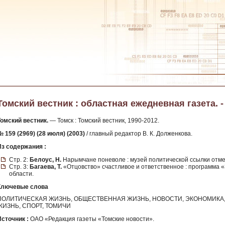
Томский вестник : областная ежедневная газета. - 
Томский вестник.
— Томск : Томский вестник, 1990-2012.
№ 159 (2969) (28 июля) (2003)
/ главный редактор В. К. Долженкова.
Из содержания :
Стр. 2:
Белоус, Н.
Нарымчане поневоле : музей политической ссылки отме
Стр. 3:
Багаева, Т.
«Отцовство» счастливое и ответственное : программа 
области.
Ключевые слова
ПОЛИТИЧЕСКАЯ ЖИЗНЬ, ОБЩЕСТВЕННАЯ ЖИЗНЬ, НОВОСТИ, ЭКОНОМИКА, 
ЖИЗНЬ, СПОРТ, ТОМИЧИ
Источник :
ОАО «Редакция газеты «Томские новости».