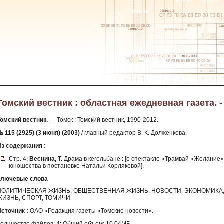
Томский вестник : областная ежедневная газета. - 2
Томский вестник.
— Томск : Томский вестник, 1990-2012.
 115 (2925) (3 июня) (2003)
/ главный редактор В. К. Долженкова.
Из содержания :
Стр. 4:
Веснина, Т.
Драма в кегельбане : [о спектакле «Трамвай «Желание»
юношества в постановке Натальи Корляковой].
Ключевые слова
ПОЛИТИЧЕСКАЯ ЖИЗНЬ, ОБЩЕСТВЕННАЯ ЖИЗНЬ, НОВОСТИ, ЭКОНОМИКА, 
ЖИЗНЬ, СПОРТ, ТОМИЧИ
Источник :
ОАО «Редакция газеты «Томские новости».
Количество файлов: 4; Общий объем: 10.04МБ