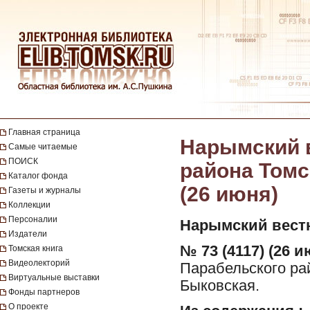
Главная страница
Нарымский в
Самые читаемые
ПОИСК
района Томск
Каталог фонда
(26 июня)
Газеты и журналы
Коллекции
Персоналии
Нарымский вест
Издатели
№ 73 (4117) (26 и
Томская книга
Видеолекторий
Парабельского рай
Виртуальные выставки
Быковская.
Фонды партнеров
О проекте