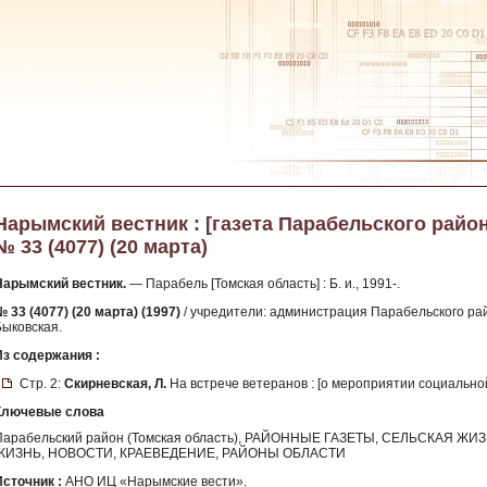
Нарымский вестник : [газета Парабельского района
№ 33 (4077) (20 марта)
Нарымский вестник.
— Парабель [Томская область] : Б. и., 1991-.
 33 (4077) (20 марта) (1997)
/ учредители: администрация Парабельского райо
Быковская.
Из содержания :
Стр. 2:
Скирневская, Л.
На встрече ветеранов : [о мероприятии социально
Ключевые слова
Парабельский район (Томская область), РАЙОННЫЕ ГАЗЕТЫ, СЕЛЬСКАЯ
ЖИЗНЬ, НОВОСТИ, КРАЕВЕДЕНИЕ, РАЙОНЫ ОБЛАСТИ
Источник :
АНО ИЦ «Нарымские вести».