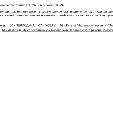
Количество файлов: 1; Общий объем: 6.80МБ
Материалы предназначены исключительно для использования в образовател
указанием имени автора, названия произведения и ссылки на сайт Электро
еги:
06 - ПЕРИОДИКА
07 - ГАЗЕТЫ
09 - Газета "Нарымский вестник" (П
14 - Из фонда Межпоселенческой библиотеки Парабельского района Томско