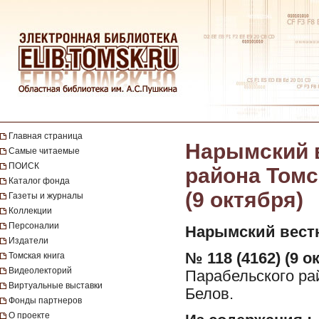
Главная страница
Нарымский в
Самые читаемые
ПОИСК
района Томск
Каталог фонда
(9 октября)
Газеты и журналы
Коллекции
Персоналии
Нарымский вест
Издатели
№ 118 (4162) (9 о
Томская книга
Видеолекторий
Парабельского рай
Виртуальные выставки
Белов.
Фонды партнеров
О проекте