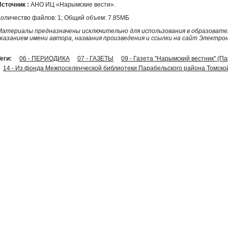
Источник :
АНО ИЦ «Нарымские вести».
Количество файлов: 1; Общий объем: 7.85МБ
Материалы предназначены исключительно для использования в образовател
указанием имени автора, названия произведения и ссылки на сайт Электро
еги:
06 - ПЕРИОДИКА
07 - ГАЗЕТЫ
09 - Газета "Нарымский вестник" (П
14 - Из фонда Межпоселенческой библиотеки Парабельского района Томско