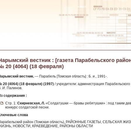
Нарымский вестник : [газета Парабельского района
№ 20 (4064) (18 февраля)
Нарымский вестник.
— Парабель [Томская область] : Б. и., 1991-.
№ 20 (4064) (18 февраля) (1997)
/ учредители: администрация Парабельского 
. И. Палинов.
Из содержания :
Стр. 1:
Скирневская, Л.
«Солдатушки — бравы ребятушки» : под таким де
конкурс солдатской песни.
Ключевые слова
Парабельский район (Томская область), РАЙОННЫЕ ГАЗЕТЫ, СЕЛЬСКАЯ
ЖИЗНЬ, НОВОСТИ, КРАЕВЕДЕНИЕ, РАЙОНЫ ОБЛАСТИ