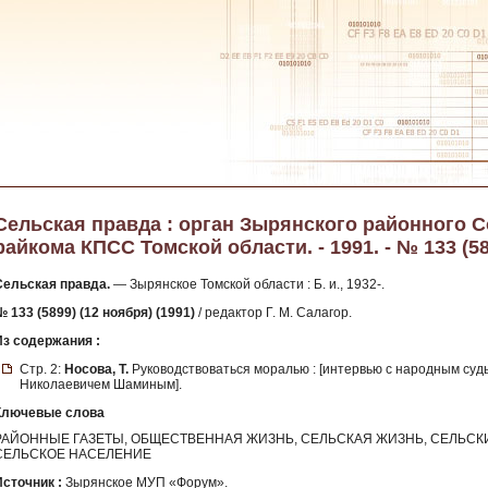
Сельская правда : орган Зырянского районного 
райкома КПСС Томской области. - 1991. - № 133 (58
Сельская правда.
— Зырянское Томской области : Б. и., 1932-.
 133 (5899) (12 ноября) (1991)
/ редактор Г. М. Салагор.
Из содержания :
Стр. 2:
Носова, Т.
Руководствоваться моралью : [интервью с народным суд
Николаевичем Шаминым].
Ключевые слова
РАЙОННЫЕ ГАЗЕТЫ, ОБЩЕСТВЕННАЯ ЖИЗНЬ, СЕЛЬСКАЯ ЖИЗНЬ, СЕЛЬСК
СЕЛЬСКОЕ НАСЕЛЕНИЕ
Источник :
Зырянское МУП «Форум».