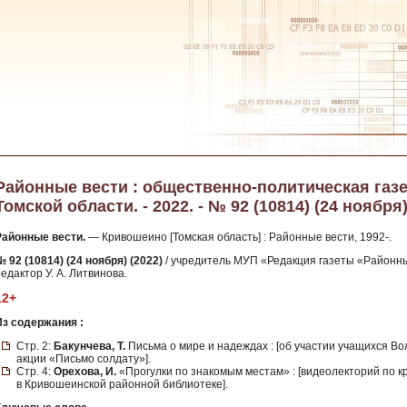
Районные вести : общественно-политическая газ
Томской области. - 2022. - № 92 (10814) (24 ноября
Районные вести.
— Кривошеино [Томская область] : Районные вести, 1992-.
 92 (10814) (24 ноября) (2022)
/ учредитель МУП «Редакция газеты «Районны
едактор У. А. Литвинова.
12+
Из содержания :
Стр. 2:
Бакунчева, Т.
Письма о мире и надеждах : [об участии учащихся В
акции «Письмо солдату»].
Стр. 4:
Орехова, И.
«Прогулки по знакомым местам» : [видеолекторий по 
в Кривошеинской районной библиотеке].