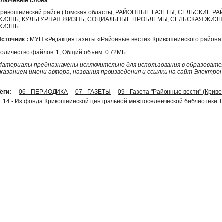
Ключевые слова
Кривошеинский район (Томская область), РАЙОННЫЕ ГАЗЕТЫ, СЕЛЬСКИЕ
ЖИЗНЬ, КУЛЬТУРНАЯ ЖИЗНЬ, СОЦИАЛЬНЫЕ ПРОБЛЕМЫ, СЕЛЬСКАЯ ЖИЗН
ЖИЗНЬ.
Источник :
МУП «Редакция газеты «Районные вести» Кривошеинского района
Количество файлов: 1; Общий объем: 0.72МБ
Материалы предназначены исключительно для использования в образовател
указанием имени автора, названия произведения и ссылки на сайт Электро
еги:
06 - ПЕРИОДИКА
07 - ГАЗЕТЫ
09 - Газета "Районные вести" (Крив
14 - Из фонда Кривошеинской центральной межпоселенческой библиотеки Т