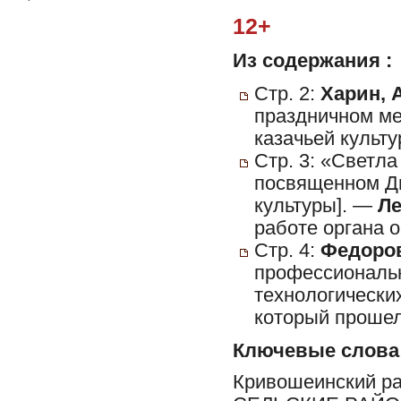
12+
Из содержания :
Стр. 2:
Харин, А
праздничном ме
казачьей культ
Стр. 3: «Светла
посвященном Дн
культуры]. —
Ле
работе органа 
Стр. 4:
Федоров
профессиональн
технологически
который прошел
Ключевые слова
Кривошеинский р