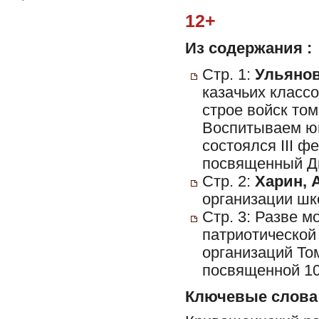
12+
Из содержания :
Стр. 1:
Ульянов
казачьих класс
строе войск то
Воспитываем юн
состоялся III ф
посвященный Д
Стр. 2:
Харин, А
организации шк
Стр. 3: Разве м
патриотическо
организаций То
посвященной 10
Ключевые слова