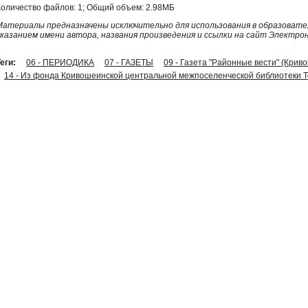
Количество файлов: 1; Общий объем: 2.98МБ
Материалы предназначены исключительно для использования в образовател
указанием имени автора, названия произведения и ссылки на сайт Электро
еги:
06 - ПЕРИОДИКА
07 - ГАЗЕТЫ
09 - Газета "Районные вести" (Крив
14 - Из фонда Кривошеинской центральной межпоселенческой библиотеки Т