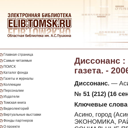
Главная страница
Диссонанс :
Самые читаемые
ПОИСК
газета. - 200
Каталог фонда
Газеты и журналы
Диссонанс.
— Асин
Коллекции
Персоналии
№ 51 (212) (16 се
Издатели
Томская книга
Ключевые слова
Видеолекторий
Асино, город (Ас
Виртуальные выставки
ЭКОНОМИКА, РА
Фонды партнеров
О проекте