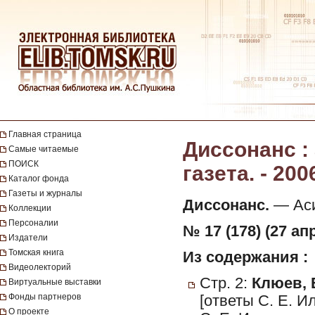
Главная страница
Диссонанс :
Самые читаемые
ПОИСК
газета. - 200
Каталог фонда
Газеты и журналы
Диссонанс.
— Асин
Коллекции
Персоналии
№ 17 (178) (27 ап
Издатели
Томская книга
Из содержания :
Видеолекторий
Стр. 2:
Клюев, 
Виртуальные выставки
Фонды партнеров
[ответы С. Е. 
О проекте