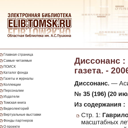
Главная страница
Диссонанс :
Самые читаемые
ПОИСК
газета. - 200
Каталог фонда
Газеты и журналы
Диссонанс.
— Асин
Коллекции
Персоналии
№ 35 (196) (20 ию
Издатели
Томская книга
Из содержания :
Видеолекторий
Стр. 1:
Гаврило
Виртуальные выставки
Фонды партнеров
масштабных лет
О проекте