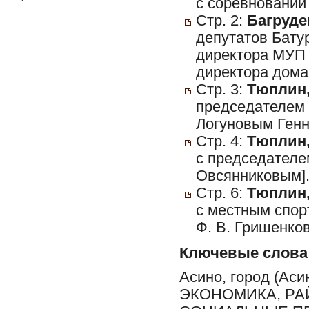
с соревнований 
Стр. 2:
Багруден
депутатов Батур
директора МУП 
директора дома
Стр. 3:
Тюплин,
председателем 
Логуновым Генна
Стр. 4:
Тюплин,
с председателе
Овсянниковым]. 
Стр. 6:
Тюплин,
с местным спо
Ф. В. Гришенков 
Ключевые слова
Асино, город (Ас
ЭКОНОМИКА, РА