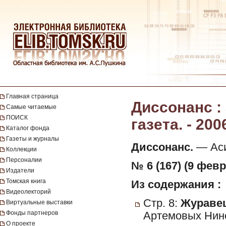
Главная страница
Диссонанс :
Самые читаемые
ПОИСК
газета. - 200
Каталог фонда
Газеты и журналы
Диссонанс.
— Асин
Коллекции
Персоналии
№ 6 (167) (9 февр
Издатели
Томская книга
Из содержания :
Видеолекторий
Стр. 8:
Журавец
Виртуальные выставки
Фонды партнеров
Артемовых Нине
О проекте