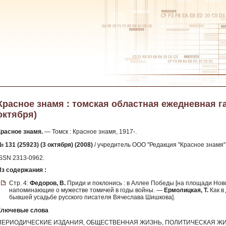
Красное знамя : томская областная ежедневная газе
октября)
Красное знамя.
— Томск : Красное знамя, 1917-.
 131 (25923) (3 октября) (2008)
/ учредитель ООО "Редакция "Красное знамя" 
ISSN 2313-0962.
Из содержания :
Стр. 4:
Федоров, В.
Приди и поклонись : в Аллее Победы [на площади Нов
напоминающие о мужестве томичей в годы войны. —
Ермолицкая, Т.
Как в 
бывшей усадьбе русского писателя Вячеслава Шишкова].
Ключевые слова
ПЕРИОДИЧЕСКИЕ ИЗДАНИЯ, ОБЩЕСТВЕННАЯ ЖИЗНЬ, ПОЛИТИЧЕСКАЯ ЖИ