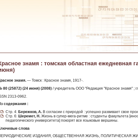
Красное знамя : томская областная ежедневная газе
июня)
Красное знамя.
— Томск : Красное знамя, 1917-.
 80 (25872) (24 июня) (2008)
/ учредитель ООО "Редакция "Красное знамя" ; г
ISSN 2313-0962.
Из содержания :
Стр. 4:
Бережков, А.
В согласии с природой : успешно развивает свое пр
Стр. 6:
Шеремет, Н.
Жизнь в супер-мега-ритме : студенты факультета [ино
педагогического университета] покорят все языковые вершины.
Ключевые слова
ПЕРИОДИЧЕСКИЕ ИЗДАНИЯ, ОБЩЕСТВЕННАЯ ЖИЗНЬ, ПОЛИТИЧЕСКАЯ ЖИ