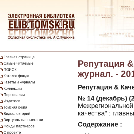
Главная страница
Репутация &
Самые читаемые
ПОИСК
журнал. - 20
Каталог фонда
Газеты и журналы
Репутация & Кач
Коллекции
Персоналии
№ 14 (декабрь) (
Издатели
Межрегиональной 
Томская книга
качества" ; главн
Видеолекторий
Виртуальные выставки
Содержание :
Фонды партнеров
О проекте