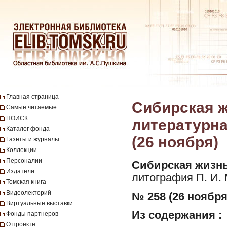
Главная страница
Сибирская ж
Самые читаемые
ПОИСК
литературная
Каталог фонда
(26 ноября)
Газеты и журналы
Коллекции
Персоналии
Сибирская жизнь
Издатели
литография П. И.
Томская книга
Видеолекторий
№ 258 (26 ноября)
Виртуальные выставки
Из содержания :
Фонды партнеров
О проекте