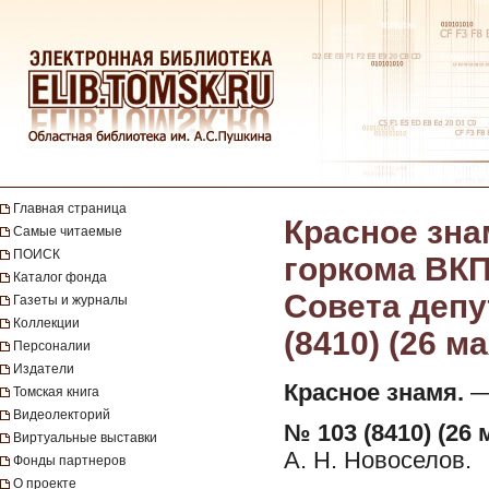
Главная страница
Красное зна
Самые читаемые
ПОИСК
горкома ВКП
Каталог фонда
Совета депут
Газеты и журналы
Коллекции
(8410) (26 ма
Персоналии
Издатели
Красное знамя.
— 
Томская книга
Видеолекторий
№ 103 (8410) (26 
Виртуальные выставки
А. Н. Новоселов.
Фонды партнеров
О проекте