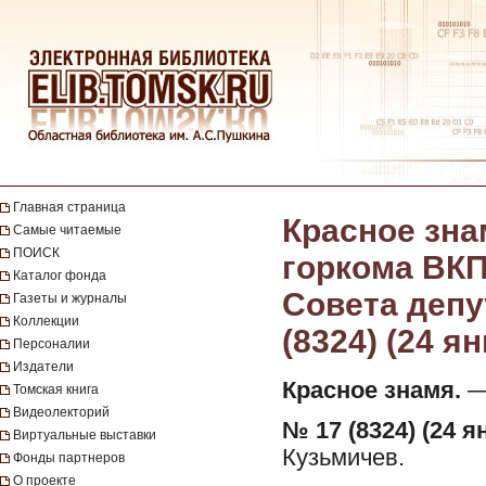
Главная страница
Красное зна
Самые читаемые
ПОИСК
горкома ВКП
Каталог фонда
Совета депут
Газеты и журналы
Коллекции
(8324) (24 я
Персоналии
Издатели
Красное знамя.
— 
Томская книга
Видеолекторий
№ 17 (8324) (24 я
Виртуальные выставки
Кузьмичев.
Фонды партнеров
О проекте