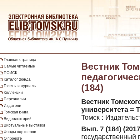
Главная страница
Вестник Том
Самые читаемые
ПОИСК
педагогическ
Каталог фонда
(184)
Газеты и журналы
Коллекции
Персоналии
Вестник Томског
Издатели
университета = To
Томская книга
Томск : Издательс
Видеолекторий
Виртуальные выставки
Вып. 7 (184) (2017
Фонды партнеров
государственный п
О проекте