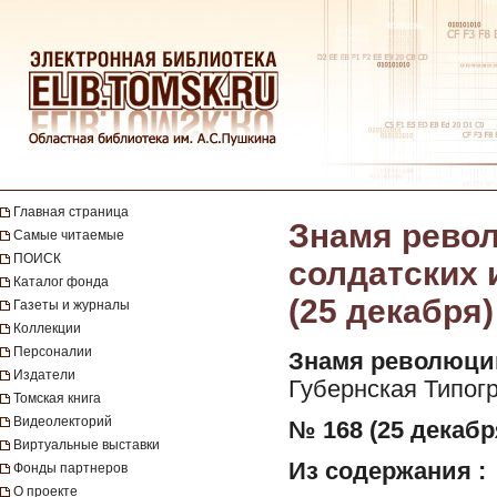
Главная страница
Знамя револ
Самые читаемые
ПОИСК
солдатских и
Каталог фонда
(25 декабря)
Газеты и журналы
Коллекции
Персоналии
Знамя революци
Издатели
Губернская Типог
Томская книга
Видеолекторий
№ 168 (25 декабря
Виртуальные выставки
Из содержания :
Фонды партнеров
О проекте