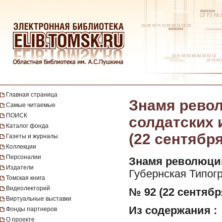
Главная страница
Знамя револ
Самые читаемые
ПОИСК
солдатских и
Каталог фонда
(22 сентября
Газеты и журналы
Коллекции
Персоналии
Знамя революци
Издатели
Губернская Типог
Томская книга
Видеолекторий
№ 92 (22 сентября
Виртуальные выставки
Из содержания :
Фонды партнеров
О проекте