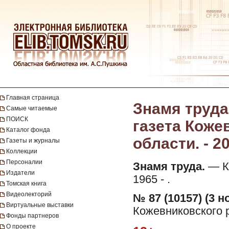
Главная страница
Знамя труда
Самые читаемые
ПОИСК
газета Коже
Каталог фонда
области. - 2
Газеты и журналы
Коллекции
Персоналии
Знамя труда.
— Ко
Издатели
1965 - .
Томская книга
Видеолекторий
№ 87 (10157) (3 н
Виртуальные выставки
Кожевниковского ра
Фонды партнеров
О проекте