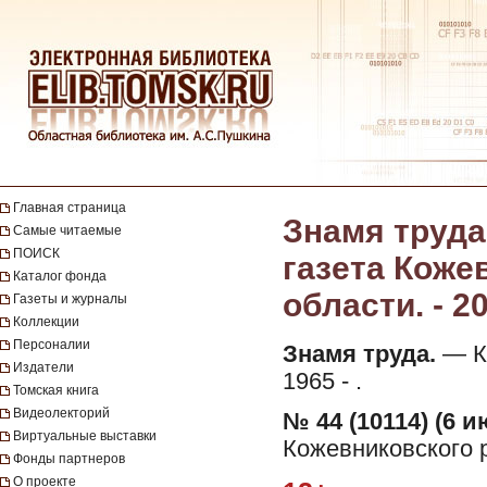
Главная страница
Знамя труда
Самые читаемые
ПОИСК
газета Коже
Каталог фонда
области. - 20
Газеты и журналы
Коллекции
Персоналии
Знамя труда.
— Ко
Издатели
1965 - .
Томская книга
Видеолекторий
№ 44 (10114) (6 и
Виртуальные выставки
Кожевниковского р
Фонды партнеров
О проекте