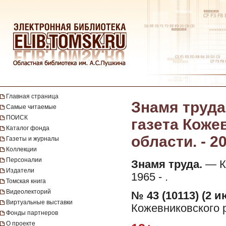
Главная страница
Знамя труда
Самые читаемые
ПОИСК
газета Коже
Каталог фонда
области. - 20
Газеты и журналы
Коллекции
Персоналии
Знамя труда.
— Ко
Издатели
1965 - .
Томская книга
Видеолекторий
№ 43 (10113) (2 и
Виртуальные выставки
Кожевниковского р
Фонды партнеров
О проекте