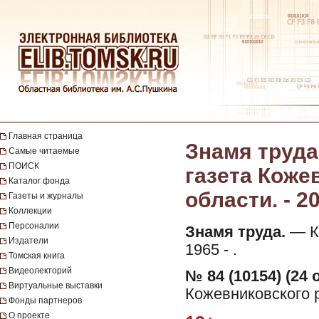
Главная страница
Знамя труда
Самые читаемые
ПОИСК
газета Коже
Каталог фонда
области. - 2
Газеты и журналы
Коллекции
Персоналии
Знамя труда.
— Ко
Издатели
1965 - .
Томская книга
Видеолекторий
№ 84 (10154) (24 
Виртуальные выставки
Кожевниковского р
Фонды партнеров
О проекте