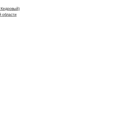
д Кедровый)
й области