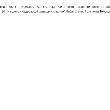
еги:
06 - ПЕРИОДИКА
07 - ГАЗЕТЫ
09 - Газета "В краю кедровом" (горо
14 - Из фонда Кедровской централизованной библиотечной системы Томско