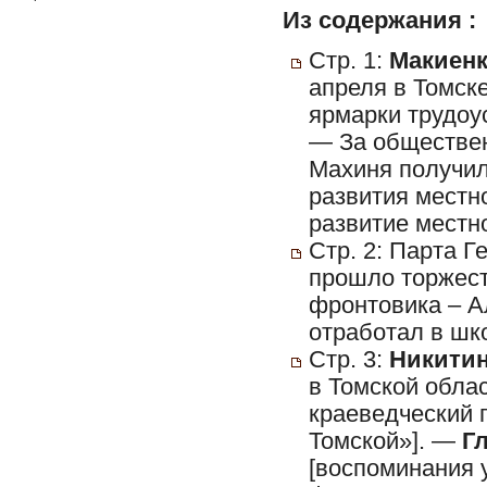
Из содержания :
Стр. 1:
Макиенк
апреля в Томск
ярмарки трудоу
— За обществен
Махиня получил
развития местн
развитие местн
Стр. 2: Парта Г
прошло торжест
фронтовика – А
отработал в шк
Стр. 3:
Никитин
в Томской обла
краеведческий 
Томской»]. —
Г
[воспоминания 