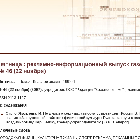
Пятница : рекламно-информационный выпуск газет
№ 46 (22 ноября)
Пятница.
— Томск : Красное знамя, [1992?]-.
№ 46 (22 ноября) (2007)
/ учредитель ООО "Редакция "Красное знамя" ; главный
ISSN 2113-1187.
Из содержания :
Стр. 6:
Яковлева, И.
Не думай о секундах свысока... : президент России В.
звания «Заслуженный работник физической культуры РФ» за заслуги в ра
Владимировичу Вершинину, тренеру-преподавателю [ЗАТО Северск].
Ключевые слова
ГОРОДСКАЯ ЖИЗНЬ, КУЛЬТУРНАЯ ЖИЗНЬ, СПОРТ, РЕКЛАМА, РЕКЛАМНЫЕ