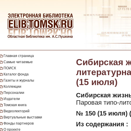
Главная страница
Сибирская ж
Самые читаемые
ПОИСК
литературная
Каталог фонда
(15 июля)
Газеты и журналы
Коллекции
Персоналии
Сибирская жизнь
Издатели
Паровая типо-лит
Томская книга
Видеолекторий
№ 150 (15 июля) 
Виртуальные выставки
Из содержания :
Фонды партнеров
О проекте