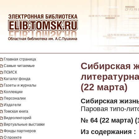
Главная страница
Сибирская ж
Самые читаемые
ПОИСК
литературная
Каталог фонда
(22 марта)
Газеты и журналы
Коллекции
Персоналии
Сибирская жизнь
Издатели
Паровая типо-лит
Томская книга
Видеолекторий
№ 64 (22 марта) (
Виртуальные выставки
Из содержания :
Фонды партнеров
О проекте