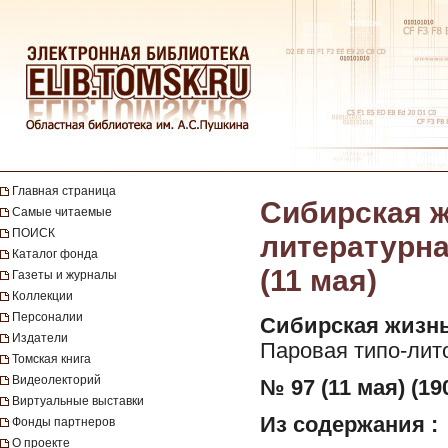
Главная страница
Сибирская ж
Самые читаемые
ПОИСК
литературная
Каталог фонда
(11 мая)
Газеты и журналы
Коллекции
Персоналии
Сибирская жизнь
Издатели
Паровая типо-лит
Томская книга
Видеолекторий
№ 97 (11 мая) (19
Виртуальные выставки
Из содержания :
Фонды партнеров
О проекте