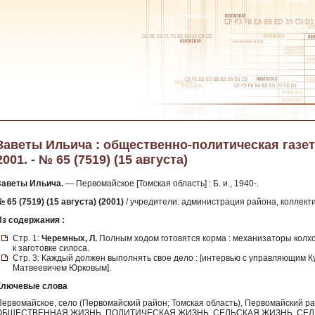
Заветы Ильича : общественно-политическая газет
2001. - № 65 (7519) (15 августа)
Заветы Ильича.
— Первомайское [Томская область] : Б. и., 1940-.
 65 (7519) (15 августа) (2001)
/ учредители: администрация района, коллекти
Из содержания :
Стр. 1:
Черемных, Л.
Полным ходом готовятся корма : механизаторы колх
к заготовке силоса.
Стр. 3: Каждый должен выполнять свое дело : [интервью с управляющим 
Матвеевичем Юрковым].
Ключевые слова
Первомайское, село (Первомайский район; Томская область), Первомайский 
ОБЩЕСТВЕННАЯ ЖИЗНЬ, ПОЛИТИЧЕСКАЯ ЖИЗНЬ, СЕЛЬСКАЯ ЖИЗНЬ, СЕ