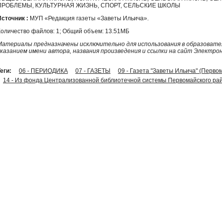
ПРОБЛЕМЫ, КУЛЬТУРНАЯ ЖИЗНЬ, СПОРТ, СЕЛЬСКИЕ ШКОЛЫ
Источник :
МУП «Редакция газеты «Заветы Ильича».
Количество файлов: 1; Общий объем: 13.51МБ
Материалы предназначены исключительно для использования в образовател
указанием имени автора, названия произведения и ссылки на сайт Электро
еги:
06 - ПЕРИОДИКА
07 - ГАЗЕТЫ
09 - Газета "Заветы Ильича" (Перво
14 - Из фонда Централизованной библиотечной системы Первомайского рай