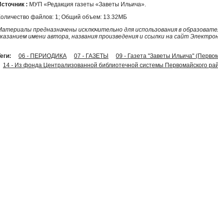
Источник :
МУП «Редакция газеты «Заветы Ильича».
Количество файлов: 1; Общий объем: 13.32МБ
Материалы предназначены исключительно для использования в образовател
указанием имени автора, названия произведения и ссылки на сайт Электро
еги:
06 - ПЕРИОДИКА
07 - ГАЗЕТЫ
09 - Газета "Заветы Ильича" (Перво
14 - Из фонда Централизованной библиотечной системы Первомайского рай