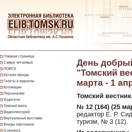
Главная страница
День добрый
Самые читаемые
ПОИСК
"Томский вест
Каталог фонда
марта - 1 ап
Газеты и журналы
Коллекции
Персоналии
Томский вестник
Издатели
№ 12 (164) (25 мар
Томская книга
Видеолекторий
редактор Е. Р. Си
Виртуальные выставки
туризм, № 3 (12).
Фонды партнеров
О проекте