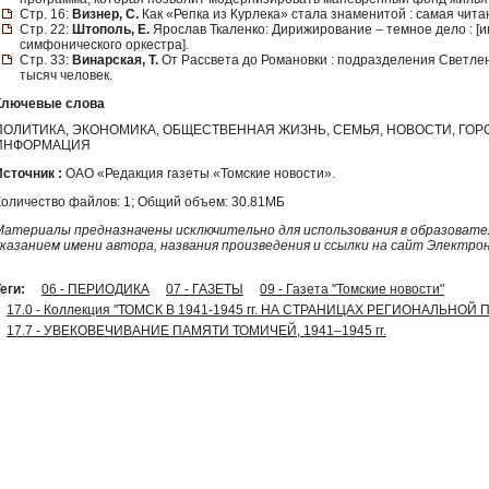
Стр. 16:
Визнер, С.
Как «Репка из Курлека» стала знаменитой : самая чит
Стр. 22:
Штополь, Е.
Ярослав Ткаленко: Дирижирование – темное дело : [
симфонического оркестра].
Стр. 33:
Винарская, Т.
От Рассвета до Романовки : подразделения Светле
тысяч человек.
Ключевые слова
ПОЛИТИКА, ЭКОНОМИКА, ОБЩЕСТВЕННАЯ ЖИЗНЬ, СЕМЬЯ, НОВОСТИ, ГО
ИНФОРМАЦИЯ
Источник :
ОАО «Редакция газеты «Томские новости».
Количество файлов: 1; Общий объем: 30.81МБ
Материалы предназначены исключительно для использования в образовател
указанием имени автора, названия произведения и ссылки на сайт Электро
еги:
06 - ПЕРИОДИКА
07 - ГАЗЕТЫ
09 - Газета "Томские новости"
17.0 - Коллекция "ТОМСК В 1941-1945 гг. НА СТРАНИЦАХ РЕГИОНАЛЬНОЙ
17.7 - УВЕКОВЕЧИВАНИЕ ПАМЯТИ ТОМИЧЕЙ, 1941–1945 гг.