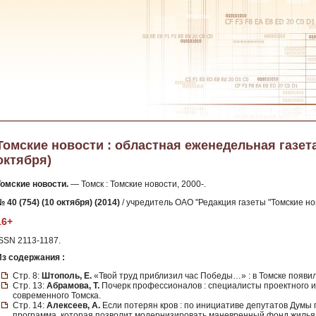
Томские новости : областная еженедельная газета. 
октября)
Томские новости.
— Томск : Томские новости, 2000-.
 40 (754) (10 октября) (2014)
/ учредитель ОАО "Редакция газеты "Томские нов
16+
ISSN 2113-1187.
Из содержания :
Стр. 8:
Штополь, Е.
«Твой труд приблизил час Победы…» : в Томске появи
Стр. 13:
Абрамова, Т.
Почерк профессионалов : специалисты проектного 
современного Томска.
Стр. 14:
Алексеев, А.
Если потерян кров : по инициативе депутатов Думы 
программа, которая позволит модернизировать маневренный фонд жилья