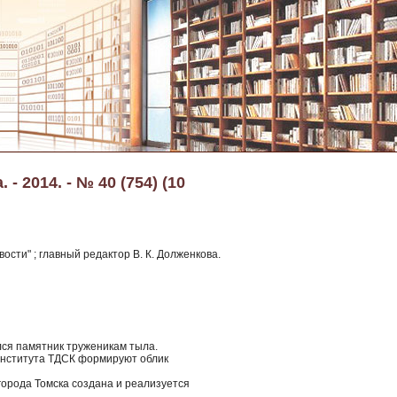
- 2014. - № 40 (754) (10
ости" ; главный редактор В. К. Долженкова.
лся памятник труженикам тыла.
института ТДСК формируют облик
города Томска создана и реализуется
.