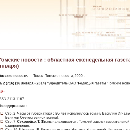
Томские новости : областная еженедельная газета. -
января)
Томские новости.
— Томск : Томские новости, 2000-.
 2 (716) (16 января) (2014)
/ учредитель ОАО "Редакция газеты "Томские новос
16+
ISSN 2113-1187.
Из содержания :
Стр. 2: Часы от губернатора : [95 лет исполнилось томичу Василию Игнать
Великой Отечественной войны].
Стр. 7:
Суховейко, Т.
Жизнь налаживается : Томский завод измерительной
оздоровления.
Стр. 19:
Штополь, Е.
Воздушные замки Натальи Корляковой : [интервью с 