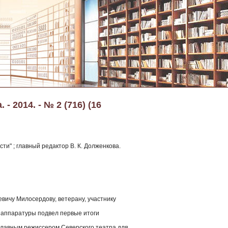
 2014. - № 2 (716) (16
ти" ; главный редактор В. К. Долженкова.
евичу Милосердову, ветерану, участнику
 аппаратуры подвел первые итоги
главным режиссером Северского театра для