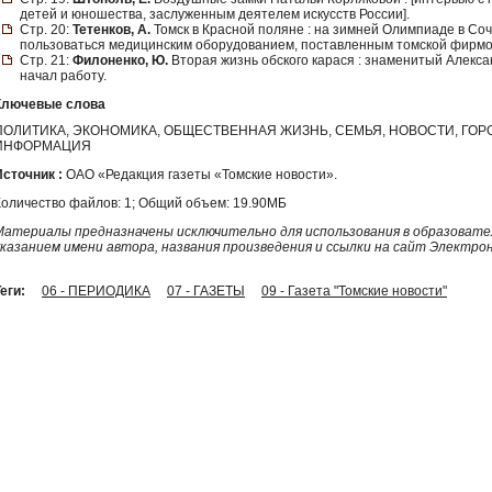
детей и юношества, заслуженным деятелем искусств России].
Стр. 20:
Тетенков, А.
Томск в Красной поляне : на зимней Олимпиаде в Со
пользоваться медицинским оборудованием, поставленным томской фирмо
Стр. 21:
Филоненко, Ю.
Вторая жизнь обского карася : знаменитый Алекс
начал работу.
Ключевые слова
ПОЛИТИКА, ЭКОНОМИКА, ОБЩЕСТВЕННАЯ ЖИЗНЬ, СЕМЬЯ, НОВОСТИ, ГО
ИНФОРМАЦИЯ
Источник :
ОАО «Редакция газеты «Томские новости».
Количество файлов: 1; Общий объем: 19.90МБ
Материалы предназначены исключительно для использования в образовател
указанием имени автора, названия произведения и ссылки на сайт Электро
еги:
06 - ПЕРИОДИКА
07 - ГАЗЕТЫ
09 - Газета "Томские новости"