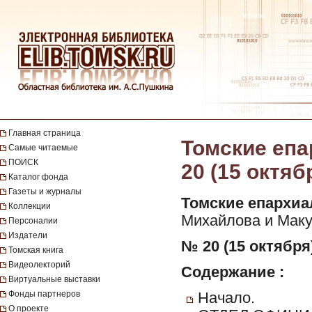
Главная страница
Томские епа
Самые читаемые
ПОИСК
20 (15 октяб
Каталог фонда
Газеты и журналы
Томские епархиа
Коллекции
Михайлова и Макуш
Персоналии
Издатели
№ 20 (15 октября)
Томская книга
Видеолекторий
Содержание :
Виртуальные выставки
Фонды партнеров
Начало.
О проекте