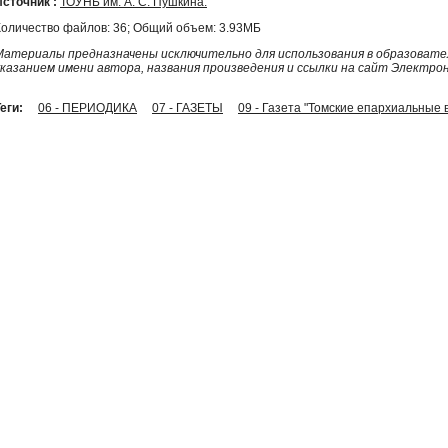
Источник :
ТОУНБ им. А. С. Пушкина.
Количество файлов: 36; Общий объем: 3.93МБ
Материалы предназначены исключительно для использования в образовател
указанием имени автора, названия произведения и ссылки на сайт Электро
еги:
06 - ПЕРИОДИКА
07 - ГАЗЕТЫ
09 - Газета "Томские епархиальные 