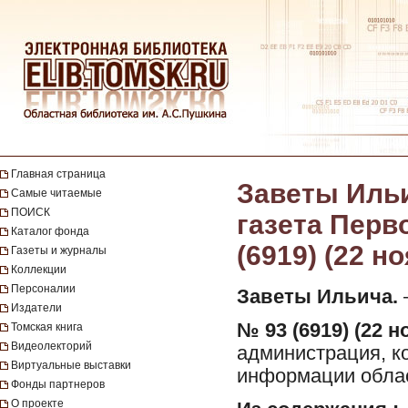
Главная страница
Заветы Ильи
Самые читаемые
ПОИСК
газета Перво
Каталог фонда
(6919) (22 н
Газеты и журналы
Коллекции
Персоналии
Заветы Ильича.
—
Издатели
№ 93 (6919) (22 н
Томская книга
Видеолекторий
администрация, ко
Виртуальные выставки
информации облас
Фонды партнеров
О проекте