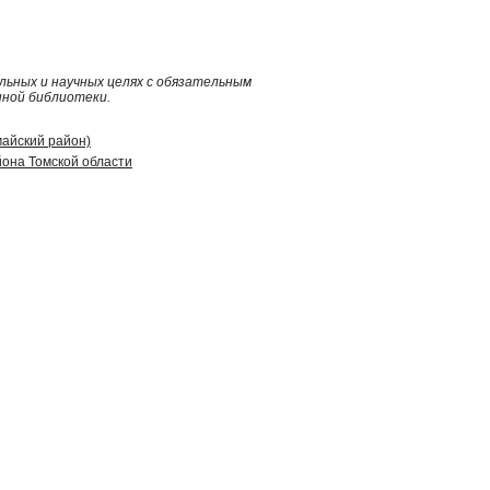
ьных и научных целях с обязательным
нной библиотеки.
майский район)
она Томской области