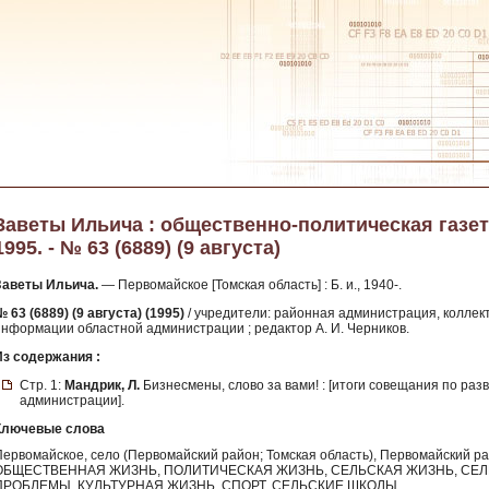
Заветы Ильича : общественно-политическая газет
1995. - № 63 (6889) (9 августа)
Заветы Ильича.
— Первомайское [Томская область] : Б. и., 1940-.
 63 (6889) (9 августа) (1995)
/ учредители: районная администрация, коллект
информации областной администрации ; редактор А. И. Черников.
Из содержания :
Стр. 1:
Мандрик, Л.
Бизнесмены, слово за вами! : [итоги совещания по ра
администрации].
Ключевые слова
Первомайское, село (Первомайский район; Томская область), Первомайский 
ОБЩЕСТВЕННАЯ ЖИЗНЬ, ПОЛИТИЧЕСКАЯ ЖИЗНЬ, СЕЛЬСКАЯ ЖИЗНЬ, СЕ
ПРОБЛЕМЫ, КУЛЬТУРНАЯ ЖИЗНЬ, СПОРТ, СЕЛЬСКИЕ ШКОЛЫ