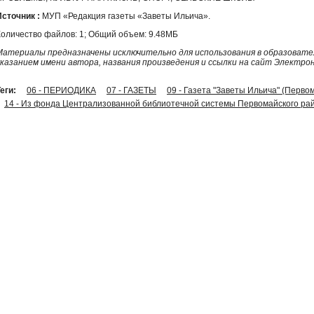
Источник :
МУП «Редакция газеты «Заветы Ильича».
Количество файлов: 1; Общий объем: 9.48МБ
Материалы предназначены исключительно для использования в образовател
указанием имени автора, названия произведения и ссылки на сайт Электро
еги:
06 - ПЕРИОДИКА
07 - ГАЗЕТЫ
09 - Газета "Заветы Ильича" (Перво
14 - Из фонда Централизованной библиотечной системы Первомайского рай