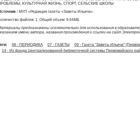
ПРОБЛЕМЫ, КУЛЬТУРНАЯ ЖИЗНЬ, СПОРТ, СЕЛЬСКИЕ ШКОЛЫ
Источник :
МУП «Редакция газеты «Заветы Ильича».
Количество файлов: 1; Общий объем: 9.64МБ
Материалы предназначены исключительно для использования в образовател
указанием имени автора, названия произведения и ссылки на сайт Электро
еги:
06 - ПЕРИОДИКА
07 - ГАЗЕТЫ
09 - Газета "Заветы Ильича" (Перво
14 - Из фонда Централизованной библиотечной системы Первомайского рай