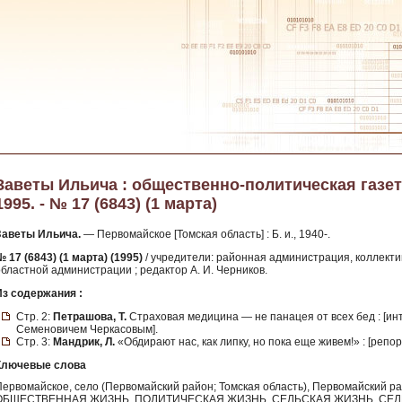
Заветы Ильича : общественно-политическая газет
1995. - № 17 (6843) (1 марта)
Заветы Ильича.
— Первомайское [Томская область] : Б. и., 1940-.
 17 (6843) (1 марта) (1995)
/ учредители: районная администрация, коллекти
областной администрации ; редактор А. И. Черников.
Из содержания :
Стр. 2:
Петрашова, Т.
Страховая медицина — не панацея от всех бед : [и
Семеновичем Черкасовым].
Стр. 3:
Мандрик, Л.
«Обдирают нас, как липку, но пока еще живем!» : [репо
Ключевые слова
Первомайское, село (Первомайский район; Томская область), Первомайский 
ОБЩЕСТВЕННАЯ ЖИЗНЬ, ПОЛИТИЧЕСКАЯ ЖИЗНЬ, СЕЛЬСКАЯ ЖИЗНЬ, СЕ