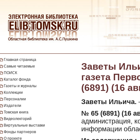
Главная страница
Заветы Ильи
Самые читаемые
ПОИСК
газета Перво
Каталог фонда
(6891) (16 ав
Газеты и журналы
Коллекции
Персоналии
Заветы Ильича.
—
Издатели
№ 65 (6891) (16 ав
Томская книга
Видеолекторий
администрация, ко
Виртуальные выставки
информации облас
Фонды партнеров
О проекте