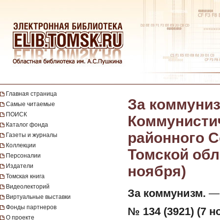
Главная страница
За коммуниз
Самые читаемые
ПОИСК
Коммунистич
Каталог фонда
районного С
Газеты и журналы
Коллекции
Томской обла
Персоналии
Издатели
ноября)
Томская книга
Видеолекторий
За коммунизм.
— 
Виртуальные выставки
Фонды партнеров
№ 134 (3921) (7 н
О проекте