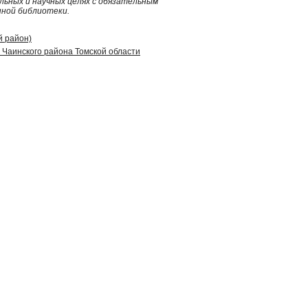
ьных и научных целях с обязательным
нной библиотеки.
й район)
Чаинского района Томской области