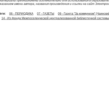
Материалы предназначены исключительно для использования в образовател
указанием имени автора, названия произведения и ссылки на сайт Электро
еги:
06 - ПЕРИОДИКА
07 - ГАЗЕТЫ
09 - Газета "За коммунизм" (Чаински
14 - Из фонда Межпоселенческой централизованной библиотечной системы 