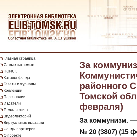
Главная страница
За коммуниз
Самые читаемые
ПОИСК
Коммунистич
Каталог фонда
районного С
Газеты и журналы
Коллекции
Томской обла
Персоналии
Издатели
февраля)
Томская книга
Видеолекторий
За коммунизм.
— 
Виртуальные выставки
Фонды партнеров
№ 20 (3807) (15 ф
О проекте