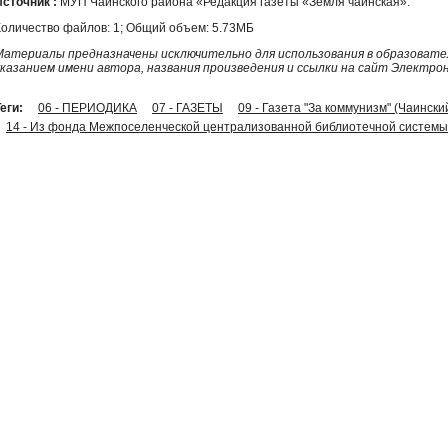
Источник :
МУП Чаинского района «Редакция газеты «Земля чаинская».
Количество файлов: 1; Общий объем: 5.73МБ
Материалы предназначены исключительно для использования в образовател
указанием имени автора, названия произведения и ссылки на сайт Электро
еги:
06 - ПЕРИОДИКА
07 - ГАЗЕТЫ
09 - Газета "За коммунизм" (Чаински
14 - Из фонда Межпоселенческой централизованной библиотечной системы 